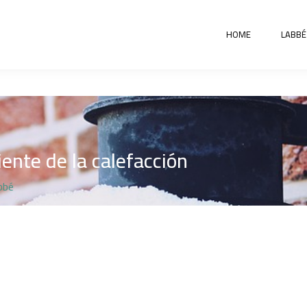
HOME
LABBÉ
iente de la calefacción
bbé