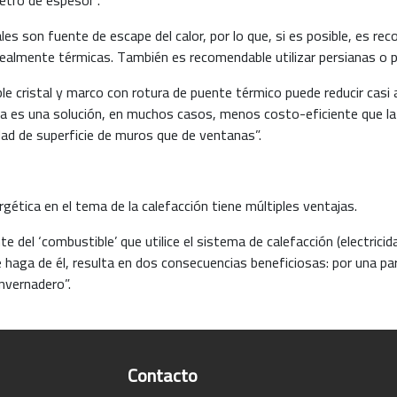
es son fuente de escape del calor, por lo que, si es posible, es reco
ealmente térmicas. También es recomendable utilizar persianas o pr
le cristal y marco con rotura de puente térmico puede reducir casi a
a es una solución, en muchos casos, menos costo-eficiente que la 
d de superficie de muros que de ventanas”.
rgética en el tema de la calefacción tiene múltiples ventajas.
e del ‘combustible’ que utilice el sistema de calefacción (electricida
e haga de él, resulta en dos consecuencias beneficiosas: por una par
nvernadero”.
Contacto