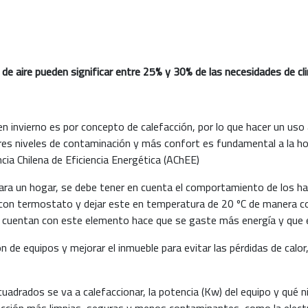
 de aire pueden significar entre 25% y 30% de las necesidades de cl
en invierno es por concepto de calefacción, por lo que hacer un uso 
s niveles de contaminación y más confort es fundamental a la hora 
cia Chilena de Eficiencia Energética (AChEE)
l para un hogar, se debe tener en cuenta el comportamiento de los h
e con termostato y dejar este en temperatura de 20 ºC de manera co
 cuentan con este elemento hace que se gaste más energía y que el
ción de equipos y mejorar el inmueble para evitar las pérdidas de ca
adrados se va a calefaccionar, la potencia (Kw) del equipo y qué niv
ción más limpias, seguras y menos contaminantes, como la electrici