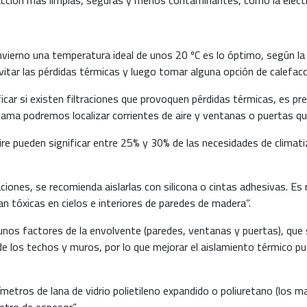
 invierno una temperatura ideal de unos 20 ºC es lo óptimo, según 
vitar las pérdidas térmicas y luego tomar alguna opción de calefacc
icar si existen filtraciones que provoquen pérdidas térmicas, es p
lama podremos localizar corrientes de aire y ventanas o puertas que
ire pueden significar entre 25% y 30% de las necesidades de climati
aciones, se recomienda aislarlas con silicona o cintas adhesivas. Es
n tóxicas en cielos e interiores de paredes de madera”.
nos factores de la envolvente (paredes, ventanas y puertas), que 
 de los techos y muros, por lo que mejorar el aislamiento térmico p
metros de lana de vidrio polietileno expandido o poliuretano (los m
etro de espesor”.