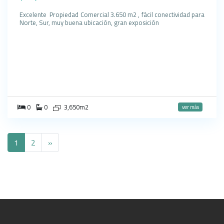
Excelente Propiedad Comercial 3.650 m2 , fácil conectividad para
Norte, Sur, muy buena ubicación, gran exposición
0
0
3,650m2
ver más
Posts navigation
1
2
»