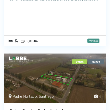
9,019m2
ver más
Venta
Nuevo
Padre Hurtado, Santiago
4