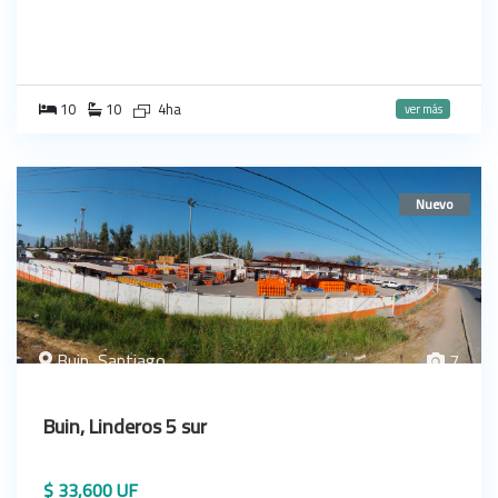
10
10
4ha
ver más
Nuevo
Buin, Santiago
7
Buin, Linderos 5 sur
$ 33,600 UF