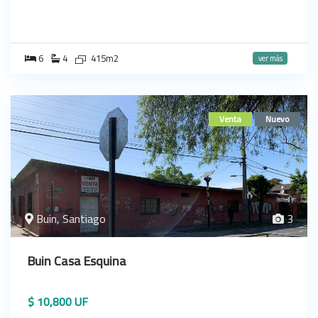
6
4
415m2
ver más
Venta
Nuevo
Buin, Santiago
3
Buin Casa Esquina
$ 10,800 UF