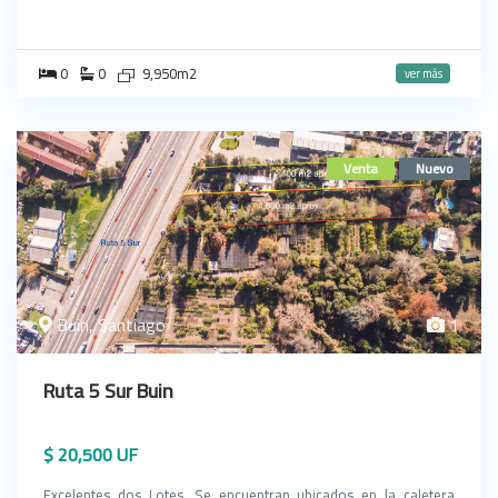
0
0
9,950m2
ver más
Venta
Nuevo
Buin, Santiago
1
Ruta 5 Sur Buin
$ 20,500 UF
Excelentes dos Lotes. Se encuentran ubicados en la caletera