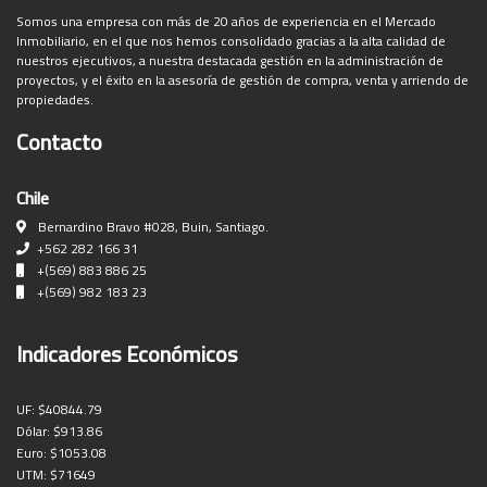
Somos una empresa con más de 20 años de experiencia en el Mercado
Inmobiliario, en el que nos hemos consolidado gracias a la alta calidad de
nuestros ejecutivos, a nuestra destacada gestión en la administración de
proyectos, y el éxito en la asesoría de gestión de compra, venta y arriendo de
propiedades.
Contacto
Chile
Bernardino Bravo #028, Buin, Santiago.
+562 282 166 31
+(569) 883 886 25
+(569) 982 183 23
Indicadores Económicos
UF:
$40844.79
Dólar:
$913.86
Euro:
$1053.08
UTM:
$71649