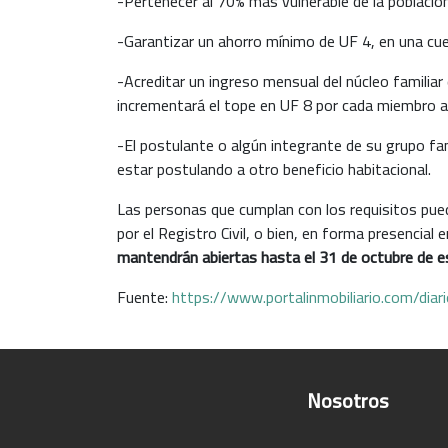
-Pertenecer al 70% más vulnerable de la població
-Garantizar un ahorro mínimo de UF 4, en una cue
-Acreditar un ingreso mensual del núcleo familia
incrementará el tope en UF 8 por cada miembro ad
-El postulante o algún integrante de su grupo fam
estar postulando a otro beneficio habitacional.
Las personas que cumplan con los requisitos pued
por el Registro Civil, o bien, en forma presencial 
mantendrán abiertas hasta el 31 de octubre de e
Fuente:
https://www.portalinmobiliario.com/diar
Nosotros