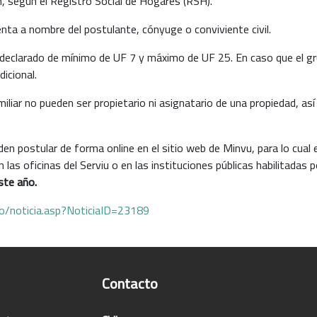
n, según el Registro Social de Hogares (RSH).
nta a nombre del postulante, cónyuge o conviviente civil.
r declarado de mínimo de UF 7 y máximo de UF 25. En caso que el gr
icional.
iliar no pueden ser propietario ni asignatario de una propiedad, a
en postular de forma online en el sitio web de Minvu, para lo cual 
en las oficinas del Serviu o en las instituciones públicas habilitada
ste año.
io/noticia.asp?NoticiaID=23189
Contacto