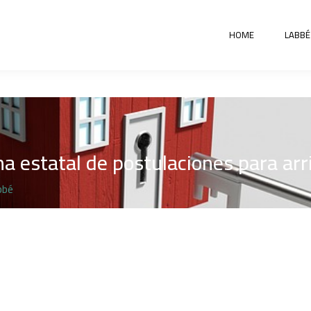
HOME
LABBÉ
ma estatal de postulaciones para ar
bbé