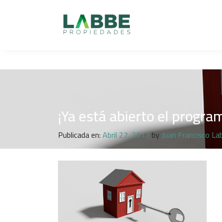
¡Ya está abierto el progra
Publicada en:
Abril 27, 2017
by
Juan Francisco La