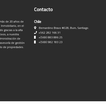
Contacto
Chile
más de 20 años de
Inmobiliario, en el
Bernardino Bravo #028, Buin, Santiago.
 gracias a la alta
+562 282 166 31
ivos, a nuestra
+(569) 883 886 25
dministración de
+(569) 982 183 23
 asesoría de gestión
do de propiedades.