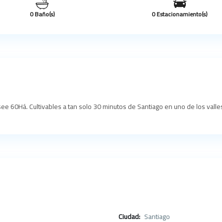
0 Baño(s)
0 Estacionamiento(s)
 60Há. Cultivables a tan solo 30 minutos de Santiago en uno de los valles 
Ciudad:
Santiago