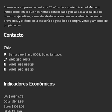
Somos una empresa con más de 20 años de experiencia en el Mercado
Inmobiliario, en el que nos hemos consolidado gracias a la alta calidad de
nuestros ejecutivos, a nuestra destacada gestión en la administración de
proyectos, y el éxito en la asesoría de gestión de compra, venta y arriendo de
propiedades.
Contacto
Chile
Bernardino Bravo #028, Buin, Santiago.
+562 282 166 31
+(569) 883 886 25
+(569) 982 183 23
Indicadores Económicos
UF:
$40844.79
Dólar:
$913.86
Euro:
$1053.08
UTM:
$71649