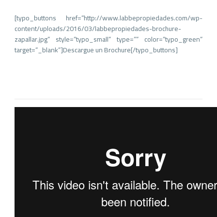
[typo_buttons href=”http://www.labbepropiedades.com/wp-
content/uploads/2016/03/labbepropiedades-brochure-
zapallar.jpg” style=”typo_small” type=”” color=”typo_green”
target=”_blank”]Descargue un Brochure[/typo_buttons]