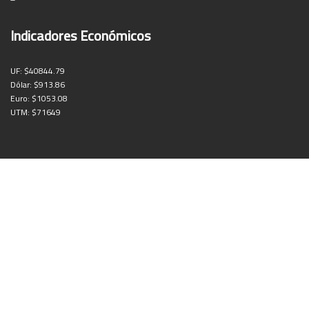
Indicadores Económicos
UF:
$40844.79
Dólar:
$913.86
Euro:
$1053.08
UTM:
$71649