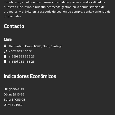
Inmobiliario, en el que nos hemos consolidado gracias a la alta calidad de
nuestros ejecutivos, a nuestra destacada gestión en la administración de
proyectos, y el éxito en la asesoría de gestión de compra, venta y arriendo de
propiedades.
Contacto
Chile
Bernardino Bravo #028, Buin, Santiago.
+562 282 166 31
+(569) 883 886 25
+(569) 982 183 23
Indicadores Económicos
UF:
$40844.79
Dólar:
$913.86
Euro:
$1053.08
UTM:
$71649