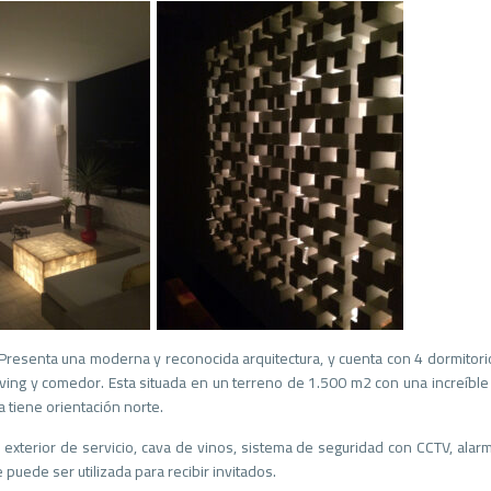
esenta una moderna y reconocida arquitectura, y cuenta con 4 dormitorios,
ing y comedor. Esta situada en un terreno de 1.500 m2 con una increíble v
 tiene orientación norte.
xterior de servicio, cava de vinos, sistema de seguridad con CCTV, alarma 
puede ser utilizada para recibir invitados.